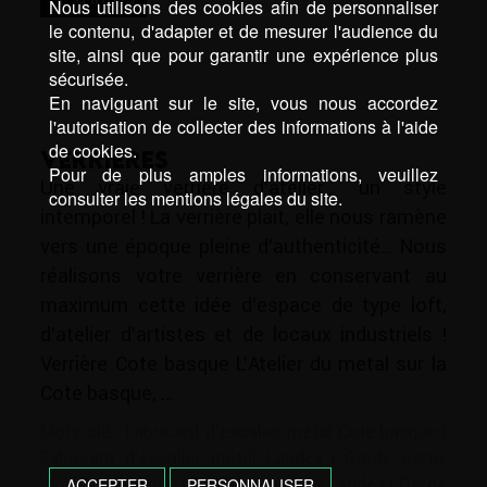
Nous utilisons des cookies afin de personnaliser
le contenu, d'adapter et de mesurer l'audience du
site, ainsi que pour garantir une expérience plus
sécurisée.
En naviguant sur le site, vous nous accordez
l'autorisation de collecter des informations à l'aide
de cookies.
VERRIÈRES
Pour de plus amples informations, veuillez
Une vraie verrière d’atelier… un style
consulter les mentions légales du site.
intemporel ! La verrière plait, elle nous ramène
vers une époque pleine d’authenticité… Nous
réalisons votre verrière en conservant au
maximum cette idée d’espace de type loft,
d’atelier d’artistes et de locaux industriels !
Verrière Cote basque L’Atelier du metal sur la
Cote basque, …
Mots-clé :
Fabricant d'escalier métal Cote basque
|
Fabricant d'escalier métal Landes
|
Garde corps
inox Cote basque
|
Garde corps inox Landes
|
Garde
ACCEPTER
PERSONNALISER