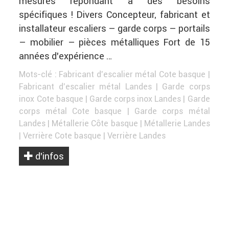
mesures répondant à des besoins
spécifiques ! Divers Concepteur, fabricant et
installateur escaliers – garde corps – portails
– mobilier – pièces métalliques Fort de 15
années d’expérience …
Mots-clé :
Fabricant d'escalier métal Cote basque
|
Fabricant d'escalier métal Landes
|
Garde corps
inox Cote basque
|
Garde corps inox Landes
|
Garde
corps métal Cote basque
|
Garde corps métal
Landes
|
Métallerie Côte basque
|
Métallerie Landes
|
Verrière Cote basque
|
Verrière Landes
d’infos