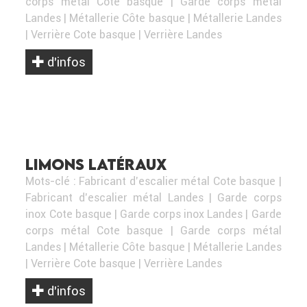
corps métal Cote basque
|
Garde corps métal
Landes
|
Métallerie Côte basque
|
Métallerie Landes
|
Verrière Cote basque
|
Verrière Landes
d’infos
LIMONS LATÉRAUX
Mots-clé :
Fabricant d'escalier métal Cote basque
|
Fabricant d'escalier métal Landes
|
Garde corps
inox Cote basque
|
Garde corps inox Landes
|
Garde
corps métal Cote basque
|
Garde corps métal
Landes
|
Métallerie Côte basque
|
Métallerie Landes
|
Verrière Cote basque
|
Verrière Landes
d’infos