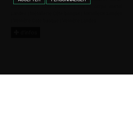
corps métal Cote basque
|
Garde corps métal
Landes
|
Métallerie Côte basque
|
Métallerie Landes
|
Verrière Cote basque
|
Verrière Landes
d’infos
GARDE CORPS
Qu’ils soient positionnés sur un balcon, sur
une terrasse ou une mezzanine, ils servent
aussi bien à décorer qu’à protéger du vide !
Qu’il s’agisse de l’aménagement d’une
terrasse extérieure, de moderniser sa rampe
d’escalier ou bien de rénover son ancienne
balustrade en bois, les garde-corps