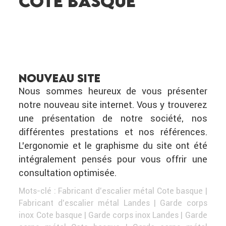
COTE BASQUE
NOUVEAU SITE
Nous sommes heureux de vous présenter
notre nouveau site internet. Vous y trouverez
une présentation de notre société, nos
différentes prestations et nos références.
L’ergonomie et le graphisme du site ont été
intégralement pensés pour vous offrir une
consultation optimisée.
Mots-clé :
Fabricant d'escalier métal Cote basque
|
Fabricant d'escalier métal Landes
|
Garde corps
inox Cote basque
|
Garde corps inox Landes
|
Garde