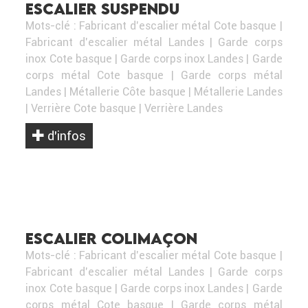
ESCALIER SUSPENDU
Mots-clé :
Fabricant d'escalier métal Cote basque
|
Fabricant d'escalier métal Landes
|
Garde corps
inox Cote basque
|
Garde corps inox Landes
|
Garde
corps métal Cote basque
|
Garde corps métal
Landes
|
Métallerie Côte basque
|
Métallerie Landes
|
Verrière Cote basque
|
Verrière Landes
d’infos
ESCALIER COLIMAÇON
Mots-clé :
Fabricant d'escalier métal Cote basque
|
Fabricant d'escalier métal Landes
|
Garde corps
inox Cote basque
|
Garde corps inox Landes
|
Garde
corps métal Cote basque
|
Garde corps métal