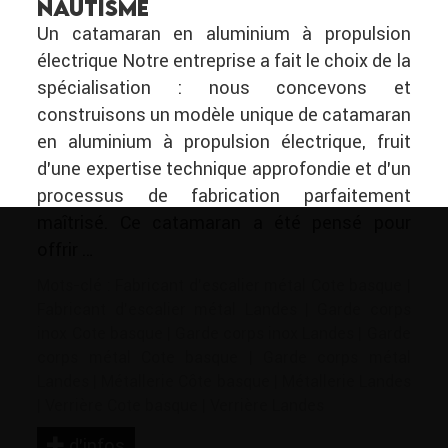
NAUTISME
Un catamaran en aluminium à propulsion
électrique Notre entreprise a fait le choix de la
spécialisation : nous concevons et
construisons un modèle unique de catamaran
en aluminium à propulsion électrique, fruit
d’une expertise technique approfondie et d’un
processus de fabrication parfaitement
maîtrisé. Ce catamaran a été pensé pour
offrir …
Mots-clé :
Fabricant d'escalier métal Cote basque
|
Fabricant d'escalier métal Landes
|
Garde corps
inox Cote basque
|
Garde corps inox Landes
|
Garde
corps métal Cote basque
|
Garde corps métal
Landes
|
Métallerie Côte basque
|
Métallerie Landes
|
Verrière Cote basque
|
Verrière Landes
d’infos