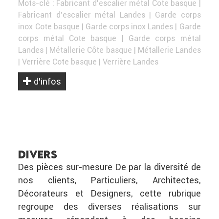
Mots-clé :
Fabricant d'escalier métal Cote basque
|
Fabricant d'escalier métal Landes
|
Garde corps
inox Cote basque
|
Garde corps inox Landes
|
Garde
corps métal Cote basque
|
Garde corps métal
Landes
|
Métallerie Côte basque
|
Métallerie Landes
|
Verrière Cote basque
|
Verrière Landes
d’infos
DIVERS
Des pièces sur-mesure De par la diversité de
nos clients, Particuliers, Architectes,
Décorateurs et Designers, cette rubrique
regroupe des diverses réalisations sur