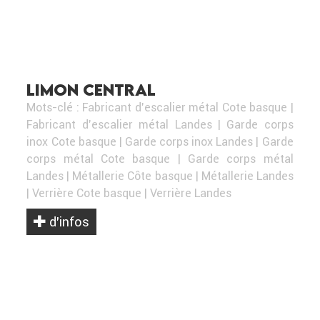
LIMON CENTRAL
Mots-clé :
Fabricant d'escalier métal Cote basque
|
Fabricant d'escalier métal Landes
|
Garde corps
inox Cote basque
|
Garde corps inox Landes
|
Garde
corps métal Cote basque
|
Garde corps métal
Landes
|
Métallerie Côte basque
|
Métallerie Landes
|
Verrière Cote basque
|
Verrière Landes
d’infos